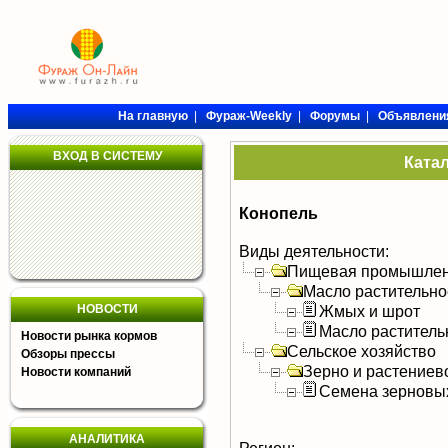
На главную
|
Фураж-Weekly
|
Форумы
|
Объявлени
ВХОД В СИСТЕМУ
Ката
Конопель
Виды деятельности:
Пищевая промышлен
Масло растительно
НОВОСТИ
Жмых и шрот
Масло раститель
Новости рынка кормов
Сельское хозяйство
Обзоры прессы
Зерно и растениев
Новости компаний
Семена зерновых
АНАЛИТИКА