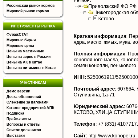
Регион:
Российский рынок кормов
Приволжский ФО РФ
Мировой рынок кормов
Нижегородская обл
Кстово
ИНСТРУМЕНТЫ РЫНКА
ФуражСТАТ
Краткая информация
:
Пере
Мировые биржи
ядра, масло, жмых, мука, во
Мировые цены
Цены на масличные
Полная информация
:
Прои
Цены на зерно в России
конопляного масла, конопля
Цены на АК в Китае
семян конопли, пенькового 
Цены на витамины в Китае
ИНН
:
5250061911/5250010
УЧАСТНИКАМ
Почтовый адрес
:
607664, Н
Демо версии
Ступишина, 1а-71
Доска объявлений
Слежение за вагонами
Юридический адрес
:
6076
Каталог предприятий АПК
КСТОВО,,УЛИЦА СТУПИШИН
Подписка
Прайс-листы
Телефон
:
+7 (831) 4107717,
Вопросы и ответы
Список должников
Сайт:
http://www.konopel.ru
Выставки