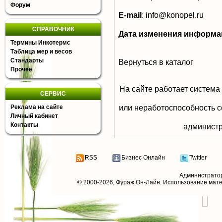
Форум
E-mail
:
info@konopel.ru
СПРАВОЧНИК
Дата изменения информа
Термины Инкотермс
Таблица мер и весов
Стандарты
Вернуться в каталог
Прочее
На сайте работает система
СЕРВИС
или неработоспособность с
Реклама на сайте
Личный кабинет
Контакты
aдминистр
RSS
Бизнес Онлайн
Twitter
Администрато
© 2000-2026,
Фураж Он-Лайн
. Использование мат