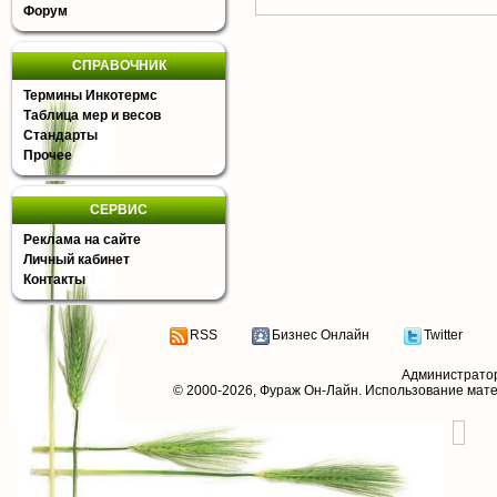
Форум
СПРАВОЧНИК
Термины Инкотермс
Таблица мер и весов
Стандарты
Прочее
СЕРВИС
Реклама на сайте
Личный кабинет
Контакты
RSS
Бизнес Онлайн
Twitter
Администрато
© 2000-2026,
Фураж Он-Лайн
. Использование мат