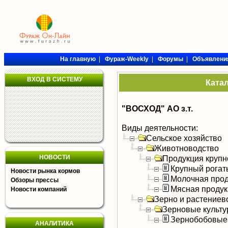
На главную
|
Фураж-Weekly
|
Форумы
|
Объявлени
ВХОД В СИСТЕМУ
Ката
"ВОСХОД" АО з.т.
Виды деятельности:
Сельское хозяйство
Животноводство
НОВОСТИ
Продукция крупно
Крупный рогат
Новости рынка кормов
Молочная прод
Обзоры прессы
Мясная продук
Новости компаний
Зерно и растениев
Зерновые культ
Зернобобовые
АНАЛИТИКА