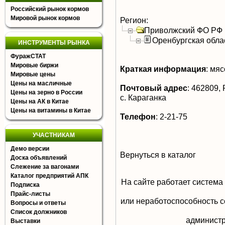
Российский рынок кормов
Мировой рынок кормов
Регион:
Приволжский ФО РФ
Оренбургская обла
ИНСТРУМЕНТЫ РЫНКА
ФуражСТАТ
Мировые биржи
Краткая информация
:
мясо
Мировые цены
Цены на масличные
Почтовый адрес
:
462809, Р
Цены на зерно в России
с. Караганка
Цены на АК в Китае
Цены на витамины в Китае
Телефон
:
2-21-75
УЧАСТНИКАМ
Демо версии
Вернуться в каталог
Доска объявлений
Слежение за вагонами
Каталог предприятий АПК
На сайте работает система
Подписка
Прайс-листы
или неработоспособность с
Вопросы и ответы
Список должников
aдминистр
Выставки