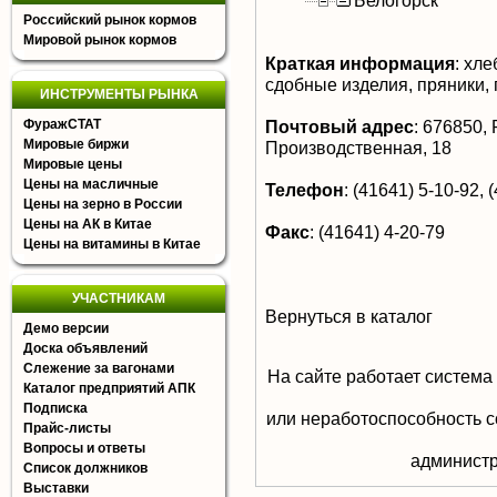
Белогорск
Российский рынок кормов
Мировой рынок кормов
Краткая информация
:
хлеб
сдобные изделия, пряники, 
ИНСТРУМЕНТЫ РЫНКА
ФуражСТАТ
Почтовый адрес
:
676850, Р
Мировые биржи
Производственная, 18
Мировые цены
Цены на масличные
Телефон
:
(41641) 5-10-92, (
Цены на зерно в России
Цены на АК в Китае
Факс
:
(41641) 4-20-79
Цены на витамины в Китае
УЧАСТНИКАМ
Вернуться в каталог
Демо версии
Доска объявлений
Слежение за вагонами
На сайте работает система
Каталог предприятий АПК
Подписка
или неработоспособность с
Прайс-листы
Вопросы и ответы
aдминистр
Список должников
Выставки