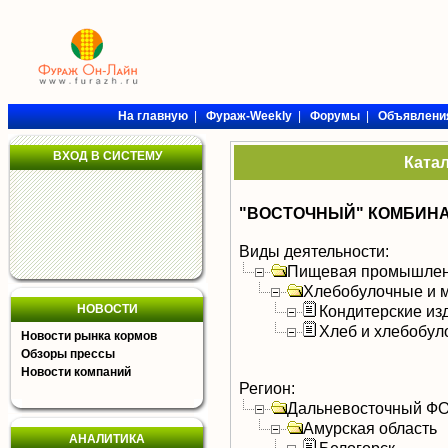
На главную
|
Фураж-Weekly
|
Форумы
|
Объявлени
ВХОД В СИСТЕМУ
Ката
"ВОСТОЧНЫЙ" КОМБИНА
Виды деятельности:
Пищевая промышлен
Хлебобулочные и м
НОВОСТИ
Кондитерские из
Хлеб и хлебобул
Новости рынка кормов
Обзоры прессы
Новости компаний
Регион:
Дальневосточный Ф
Амурская область
АНАЛИТИКА