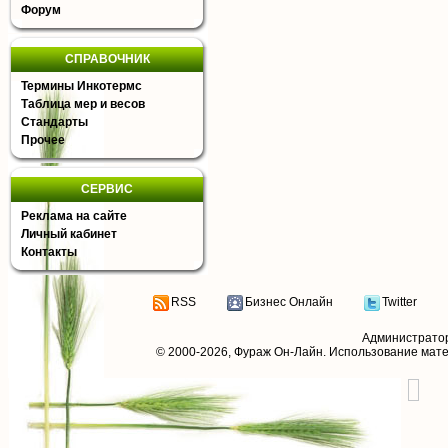
Форум
СПРАВОЧНИК
Термины Инкотермс
Таблица мер и весов
Стандарты
Прочее
СЕРВИС
Реклама на сайте
Личный кабинет
Контакты
RSS
Бизнес Онлайн
Twitter
Администрато
© 2000-2026,
Фураж Он-Лайн
. Использование мат