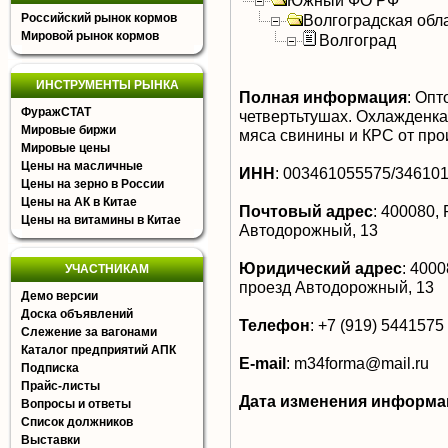
Южный ФО РФ
Российский рынок кормов
Волгоградская обл
Мировой рынок кормов
Волгоград
ИНСТРУМЕНТЫ РЫНКА
Полная информация
:
Опто
ФуражСТАТ
четвертьтушах. Охлажденка
Мировые биржи
мяса свинины и КРС от про
Мировые цены
Цены на масличные
ИНН
:
003461055575/34610
Цены на зерно в России
Цены на АК в Китае
Почтовый адрес
:
400080, 
Цены на витамины в Китае
Автодорожный, 13
Юридический адрес
:
40008
УЧАСТНИКАМ
проезд Автодорожный, 13
Демо версии
Доска объявлений
Телефон
:
+7 (919) 5441575
Слежение за вагонами
Каталог предприятий АПК
E-mail
:
m34forma@mail.ru
Подписка
Прайс-листы
Дата изменения информа
Вопросы и ответы
Список должников
Выставки