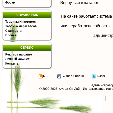
Вернуться в каталог
Форум
СПРАВОЧНИК
На сайте работает система
Термины Инкотермс
или неработоспособность с
Таблица мер и весов
Стандарты
aдминистр
Прочее
СЕРВИС
Реклама на сайте
Личный кабинет
Контакты
RSS
Бизнес Онлайн
Twitter
Администрато
© 2000-2026,
Фураж Он-Лайн
. Использование мат