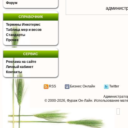
Форум
aдминистр
СПРАВОЧНИК
Термины Инкотермс
Таблица мер и весов
Стандарты
Прочее
СЕРВИС
Реклама на сайте
Личный кабинет
Контакты
RSS
Бизнес Онлайн
Twitter
Администрато
© 2000-2026,
Фураж Он-Лайн
. Использование мат