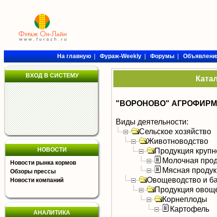
На главную
|
Фураж-Weekly
|
Форумы
|
Объявлени
ВХОД В СИСТЕМУ
Ката
"ВОРОНОВО" АГРОФИРМА
Виды деятельности:
Сельское хозяйство
Животноводство
НОВОСТИ
Продукция крупно
Молочная прод
Новости рынка кормов
Мясная продук
Обзоры прессы
Овощеводство и б
Новости компаний
Продукция овощ
Корнеплоды
Картофель
АНАЛИТИКА