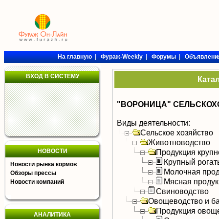
На главную
|
Фураж-Weekly
|
Форумы
|
Объявлени
ВХОД В СИСТЕМУ
Ката
"ВОРОНИЦА" СЕЛЬСКОХ
Виды деятельности:
Сельское хозяйство
Животноводство
НОВОСТИ
Продукция крупно
Крупный рогат
Новости рынка кормов
Молочная прод
Обзоры прессы
Мясная продук
Новости компаний
Свиноводство
Овощеводство и б
Продукция овощ
АНАЛИТИКА