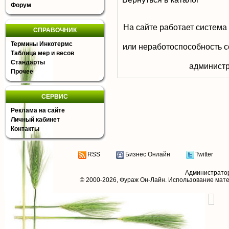
Форум
На сайте работает система
СПРАВОЧНИК
Термины Инкотермс
или неработоспособность с
Таблица мер и весов
Стандарты
aдминистр
Прочее
СЕРВИС
Реклама на сайте
Личный кабинет
Контакты
RSS
Бизнес Онлайн
Twitter
Администрато
© 2000-2026,
Фураж Он-Лайн
. Использование мат