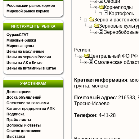
Овощи
Российский рынок кормов
Корнеплоды
Мировой рынок кормов
Картофель
Зерно и растениев
Зерновые культ
ИНСТРУМЕНТЫ РЫНКА
Зернобобовые
ФуражСТАТ
Мировые биржи
Мировые цены
Регион:
Цены на масличные
Центральный ФО РФ
Цены на зерно в России
Смоленская облас
Цены на АК в Китае
Цены на витамины в Китае
Краткая информация
:
мясо
УЧАСТНИКАМ
грунта, молоко
Демо версии
Почтовый адрес
:
216583, Р
Доска объявлений
Тросно-Исаево
Слежение за вагонами
Каталог предприятий АПК
Подписка
Телефон
:
4-41-28
Прайс-листы
Вопросы и ответы
Список должников
Выставки
Вернуться в каталог