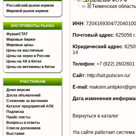
Уральский ФО РФ
Российский рынок кормов
Тюменская область
Мировой рынок кормов
ИНН
:
7204169304/7204010
ИНСТРУМЕНТЫ РЫНКА
ФуражСТАТ
Почтовый адрес
:
625056 г.
Мировые биржи
Мировые цены
Юридический адрес
:
62505
Цены на масличные
14
Цены на зерно в России
Цены на АК в Китае
Телефон
:
+7 (922) 2602601
Цены на витамины в Китае
Сайт:
http://lait.pulscen.ru/
УЧАСТНИКАМ
E-mail
:
maksim.antipkin@gm
Демо версии
Доска объявлений
Дата изменения информа
Слежение за вагонами
Каталог предприятий АПК
Подписка
Вернуться в каталог
Прайс-листы
Вопросы и ответы
Список должников
На сайте работает система
Выставки