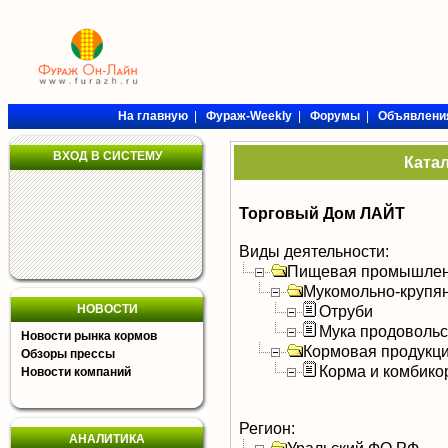
На главную
|
Фураж-Weekly
|
Форумы
|
Объявлени
ВХОД В СИСТЕМУ
Ката
Торговый Дом ЛАЙТ
Виды деятельности:
Пищевая промышлен
Мукомольно-крупя
НОВОСТИ
Отруби
Мука продоволь
Новости рынка кормов
Кормовая продукц
Обзоры прессы
Корма и комбико
Новости компаний
Регион:
АНАЛИТИКА