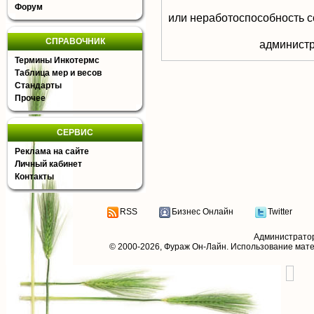
Форум
или неработоспособность с
СПРАВОЧНИК
aдминистр
Термины Инкотермс
Таблица мер и весов
Стандарты
Прочее
СЕРВИС
Реклама на сайте
Личный кабинет
Контакты
RSS
Бизнес Онлайн
Twitter
Администрато
© 2000-2026,
Фураж Он-Лайн
. Использование мат