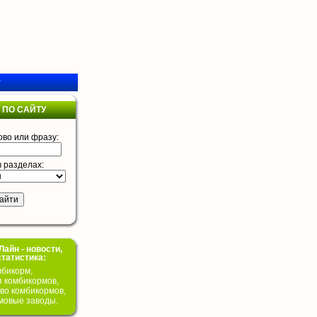
у
 ПО САЙТУ
ово или фразу:
в разделах:
айн - новости,
статистика:
бикорм,
я комбикормов,
во комбикормов,
мовые заводы.