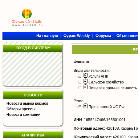
На главную
|
Фураж-Weekly
|
Форумы
|
Объявлени
ВХОД В СИСТЕМУ
Ка
Фолиант
Виды деятельности:
Услуги АПК
Сельское хозяйство
Пищевая промышленность
НОВОСТИ
Регион:
Новости рынка кормов
Приволжский ФО РФ
Обзоры прессы
Новости компаний
ИНН
:
1655247466/165501001
Почтовый адрес
:
420108, Казань Го
АНАЛИТИКА
Юридический адрес
:
420108, Казан