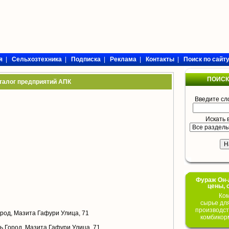
я
|
Сельхозтехника
|
Подписка
|
Реклама
|
Контакты
|
Поиск по сайт
ПОИСК
талог предприятий АПК
Введите сл
Искать 
Фураж Он-Л
цены, 
Ком
сырье дл
производст
род, Мазита Гафури Улица, 71
комбикор
ь Город, Мазита Гафури Улица, 71