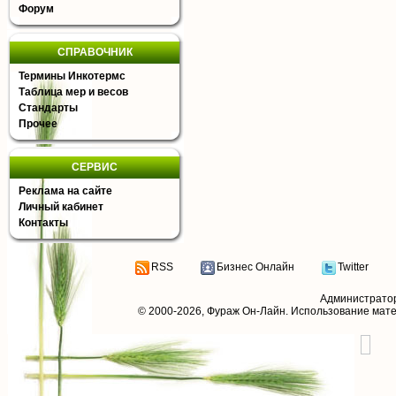
Форум
СПРАВОЧНИК
Термины Инкотермс
Таблица мер и весов
Стандарты
Прочее
СЕРВИС
Реклама на сайте
Личный кабинет
Контакты
RSS
Бизнес Онлайн
Twitter
Администрато
© 2000-2026,
Фураж Он-Лайн
. Использование мат