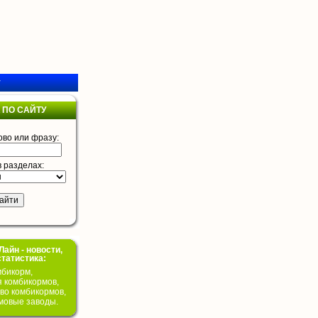
у
 ПО САЙТУ
ово или фразу:
в разделах:
айн - новости,
статистика:
бикорм,
я комбикормов,
во комбикормов,
мовые заводы.