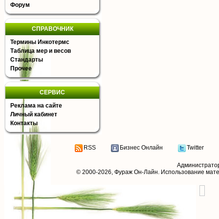
Форум
СПРАВОЧНИК
Термины Инкотермс
Таблица мер и весов
Стандарты
Прочее
СЕРВИС
Реклама на сайте
Личный кабинет
Контакты
RSS
Бизнес Онлайн
Twitter
Администрато
© 2000-2026,
Фураж Он-Лайн
. Использование мат