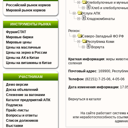
Хлебобулочные и мучные
Российский рынок кормов
Хлеб и хлебобулочны
Мировой рынок кормов
Услуги АПК
Хладокомбинаты
ИНСТРУМЕНТЫ РЫНКА
Регион:
ФуражСТАТ
Северо-Западный ФО РФ
Мировые биржи
Республика Коми
Мировые цены
Воркута
Цены на масличные
Цены на зерно в России
Цены на АК в Китае
Краткая информация
:
жиры животны
Цены на витамины в Китае
соленая
Почтовый адрес
:
169900, Республика
УЧАСТНИКАМ
Телефон
:
(82151) 7-25-06, 4-05-06
Демо версии
Дата изменения информации
:
17.0
Доска объявлений
Слежение за вагонами
Вернуться в каталог
Каталог предприятий АПК
Подписка
Прайс-листы
На сайте работает система 
Вопросы и ответы
или неработоспособность ссылки,
Список должников
aдминис
Выставки