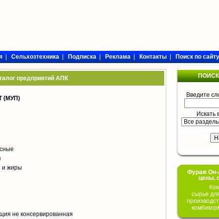
я
|
Сельхозтехника
|
Подписка
|
Реклама
|
Контакты
|
Поиск по сайт
ПОИСК
талог предприятий АПК
Введите сл
 (МУП)
Искать 
сные
я
 и жиры
Фураж Он-Л
цены, 
Ком
сырье дл
производст
комбикор
кция не консервированная