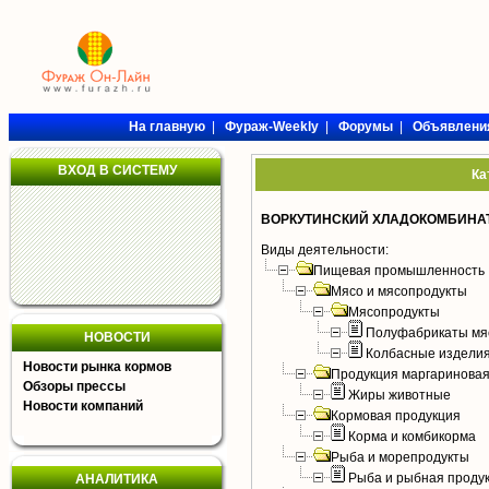
На главную
|
Фураж-Weekly
|
Форумы
|
Объявлени
ВХОД В СИСТЕМУ
Ка
ВОРКУТИНСКИЙ ХЛАДОКОМБИНАТ
Виды деятельности:
Пищевая промышленность
Мясо и мясопродукты
Мясопродукты
Полуфабрикаты мя
НОВОСТИ
Колбасные издели
Новости рынка кормов
Продукция маргариновая
Обзоры прессы
Жиры животные
Новости компаний
Кормовая продукция
Корма и комбикорма
Рыба и морепродукты
Рыба и рыбная проду
АНАЛИТИКА