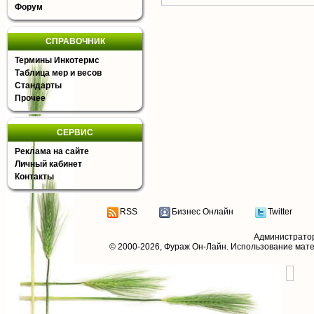
Форум
СПРАВОЧНИК
Термины Инкотермс
Таблица мер и весов
Стандарты
Прочее
СЕРВИС
Реклама на сайте
Личный кабинет
Контакты
RSS
Бизнес Онлайн
Twitter
Администрато
© 2000-2026,
Фураж Он-Лайн
. Использование мат