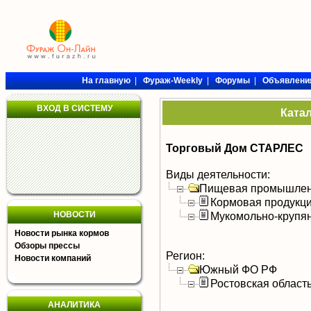
На главную
|
Фураж-Weekly
|
Форумы
|
Объявлени
ВХОД В СИСТЕМУ
Ката
Торговый Дом СТАРЛЕС
Виды деятельности:
Пищевая промышлен
Кормовая продукц
НОВОСТИ
Мукомольно-крупя
Новости рынка кормов
Обзоры прессы
Регион:
Новости компаний
Южный ФО РФ
Ростовская област
АНАЛИТИКА