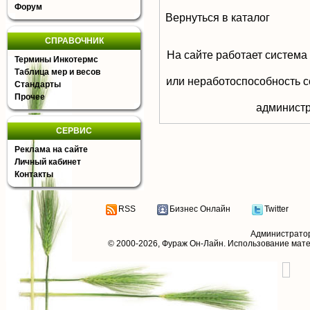
Форум
Вернуться в каталог
СПРАВОЧНИК
На сайте работает система
Термины Инкотермс
Таблица мер и весов
или неработоспособность с
Стандарты
Прочее
aдминистр
СЕРВИС
Реклама на сайте
Личный кабинет
Контакты
RSS
Бизнес Онлайн
Twitter
Администрато
© 2000-2026,
Фураж Он-Лайн
. Использование мат