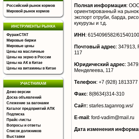
Полная информация
:
ООО"
Российский рынок кормов
ориентированный на рынок 
Мировой рынок кормов
экспорт отруби, барда, рис
кукурузы и т.д.
ИНСТРУМЕНТЫ РЫНКА
ИНН
:
6154096582/6154010
ФуражСТАТ
Мировые биржи
Мировые цены
Почтовый адрес
:
347913, Р
Цены на масличные
117
Цены на зерно в России
Цены на АК в Китае
Юридический адрес
:
34791
Цены на витамины в Китае
Менделеева, 117
Телефон
:
+7 (928) 1813377
УЧАСТНИКАМ
Демо версии
Факс
:
8(8634)314-310
Доска объявлений
Слежение за вагонами
Сайт:
starles.taganrog.ws/
Каталог предприятий АПК
Подписка
E-mail
:
ford-vadim@mail.ru
Прайс-листы
Вопросы и ответы
Дата изменения информа
Список должников
Выставки