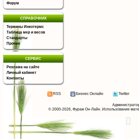
Форум
СПРАВОЧНИК
Термины Инкотермс
Таблица мер и весов
Стандарты
Прочее
СЕРВИС
Реклама на сайте
Личный кабинет
Контакты
RSS
Бизнес Онлайн
Twitter
Администрато
© 2000-2026,
Фураж Он-Лайн
. Использование мат