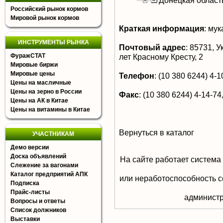
Донецкая област
Российский рынок кормов
Мировой рынок кормов
Краткая информация
:
мука
ИНСТРУМЕНТЫ РЫНКА
Почтовый адрес
:
85731, Ук
ФуражСТАТ
лет Красному Кресту, 2
Мировые биржи
Мировые цены
Телефон
:
(10 380 6244) 4-1
Цены на масличные
Цены на зерно в России
Факс
:
(10 380 6244) 4-14-74,
Цены на АК в Китае
Цены на витамины в Китае
Вернуться в каталог
УЧАСТНИКАМ
Демо версии
Доска объявлений
На сайте работает система
Слежение за вагонами
Каталог предприятий АПК
или неработоспособность с
Подписка
Прайс-листы
aдминистр
Вопросы и ответы
Список должников
Выставки