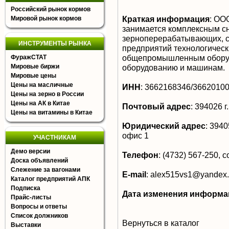
Российский рынок кормов
Краткая информация
:
ООО
Мировой рынок кормов
занимается комплексным сн
зерноперерабатывающих, 
ИНСТРУМЕНТЫ РЫНКА
предприятий технологичес
общепромышленным оборудо
ФуражСТАТ
Мировые биржи
оборудованию и машинам.
Мировые цены
Цены на масличные
ИНН
:
3662168346/3662010
Цены на зерно в России
Цены на АК в Китае
Почтовый адрес
:
394026 г
Цены на витамины в Китае
Юридический адрес
:
39405
офис 1
УЧАСТНИКАМ
Демо версии
Телефон
:
(4732) 567-250, с
Доска объявлений
Слежение за вагонами
E-mail
:
alex515vs1@yandex.
Каталог предприятий АПК
Подписка
Дата изменения информа
Прайс-листы
Вопросы и ответы
Список должников
Вернуться в каталог
Выставки