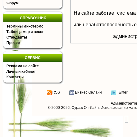
Форум
На сайте работает система
СПРАВОЧНИК
или неработоспособность с
Термины Инкотермс
Таблица мер и весов
aдминистр
Стандарты
Прочее
СЕРВИС
Реклама на сайте
Личный кабинет
Контакты
RSS
Бизнес Онлайн
Twitter
Администрато
© 2000-2026,
Фураж Он-Лайн
. Использование мат