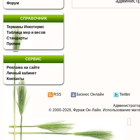
aдминистр
Форум
СПРАВОЧНИК
Термины Инкотермс
Таблица мер и весов
Стандарты
Прочее
СЕРВИС
Реклама на сайте
Личный кабинет
Контакты
RSS
Бизнес Онлайн
Twitter
Администрато
© 2000-2026,
Фураж Он-Лайн
. Использование мат