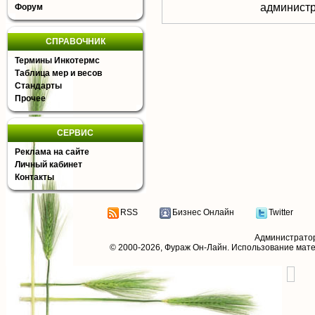
aдминистр
Форум
СПРАВОЧНИК
Термины Инкотермс
Таблица мер и весов
Стандарты
Прочее
СЕРВИС
Реклама на сайте
Личный кабинет
Контакты
RSS
Бизнес Онлайн
Twitter
Администрато
© 2000-2026,
Фураж Он-Лайн
. Использование мат