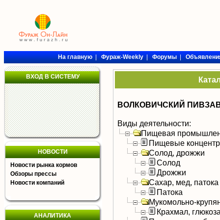
На главную
|
Фураж-Weekly
|
Форумы
|
Объявлени
ВХОД В СИСТЕМУ
Ката
ВОЛКОВИЧСКИЙ ПИВЗА
Виды деятельности:
Пищевая промышлен
Пищевые концентра
НОВОСТИ
Солод, дрожжи
Солод
Новости рынка кормов
Дрожжи
Обзоры прессы
Сахар, мед, патока
Новости компаний
Патока
Мукомольно-крупя
Крахмал, глюкоза
АНАЛИТИКА