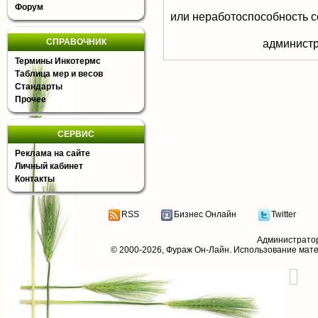
Форум
или неработоспособность с
СПРАВОЧНИК
aдминистр
Термины Инкотермс
Таблица мер и весов
Стандарты
Прочее
СЕРВИС
Реклама на сайте
Личный кабинет
Контакты
RSS
Бизнес Онлайн
Twitter
Администрато
© 2000-2026,
Фураж Он-Лайн
. Использование мат