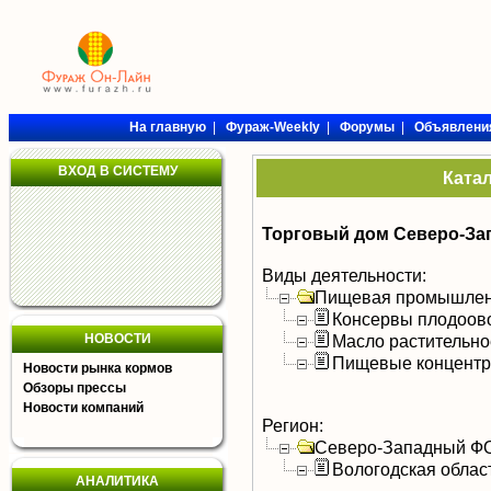
На главную
|
Фураж-Weekly
|
Форумы
|
Объявлени
ВХОД В СИСТЕМУ
Ката
Торговый дом Северо-З
Виды деятельности:
Пищевая промышлен
Консервы плодоов
НОВОСТИ
Масло растительно
Пищевые концентра
Новости рынка кормов
Обзоры прессы
Новости компаний
Регион:
Северо-Западный Ф
Вологодская облас
АНАЛИТИКА