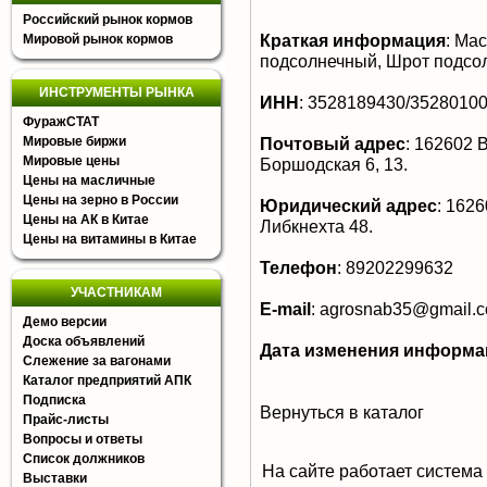
Российский рынок кормов
Краткая информация
:
Мас
Мировой рынок кормов
подсолнечный, Шрот подсо
ИНСТРУМЕНТЫ РЫНКА
ИНН
:
3528189430/3528010
ФуражСТАТ
Мировые биржи
Почтовый адрес
:
162602 В
Мировые цены
Боршодская 6, 13.
Цены на масличные
Цены на зерно в России
Юридический адрес
:
16260
Цены на АК в Китае
Либкнехта 48.
Цены на витамины в Китае
Телефон
:
89202299632
УЧАСТНИКАМ
E-mail
:
agrosnab35@gmail.
Демо версии
Доска объявлений
Дата изменения информа
Слежение за вагонами
Каталог предприятий АПК
Подписка
Вернуться в каталог
Прайс-листы
Вопросы и ответы
Список должников
На сайте работает система
Выставки