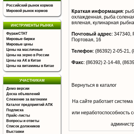
Российский рынок кормов
Краткая информация
:
рыб
Мировой рынок кормов
охлажденная, рыба соленая
вяленая, кулинарная рыбн
ИНСТРУМЕНТЫ РЫНКА
Почтовый адрес
:
347340, Р
ФуражСТАТ
Мировые биржи
Портовая, 16
Мировые цены
Цены на масличные
Телефон
:
(86392) 2-05-21, (
Цены на зерно в России
Цены на АК в Китае
Факс
:
(86392) 2-14-48, (8639
Цены на витамины в Китае
УЧАСТНИКАМ
Вернуться в каталог
Демо версии
Доска объявлений
Слежение за вагонами
На сайте работает система
Каталог предприятий АПК
Подписка
или неработоспособность с
Прайс-листы
Вопросы и ответы
aдминистр
Список должников
Выставки