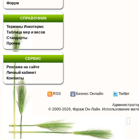
Форум
СПРАВОЧНИК
Термины Инкотермс
Таблица мер и весов
Стандарты
Прочее
СЕРВИС
Реклама на сайте
Личный кабинет
Контакты
RSS
Бизнес Онлайн
Twitter
Администрато
© 2000-2026,
Фураж Он-Лайн
. Использование мат