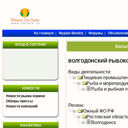
На главную
|
Фураж-Weekly
|
Форумы
|
Объявлени
ВХОД В СИСТЕМУ
Ката
ВОЛГОДОНСКИЙ РЫБОКО
Виды деятельности:
Пищевая промышлен
Рыба и морепроду
НОВОСТИ
Рыба и рыбная п
Новости рынка кормов
Обзоры прессы
Регион:
Новости компаний
Южный ФО РФ
Ростовская област
Волгодонск
АНАЛИТИКА