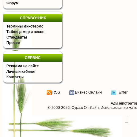
Форум
СПРАВОЧНИК
Термины Инкотермс
Таблица мер и весов
Стандарты
Прочее
СЕРВИС
Реклама на сайте
Личный кабинет
Контакты
RSS
Бизнес Онлайн
Twitter
Администрато
© 2000-2026,
Фураж Он-Лайн
. Использование мат