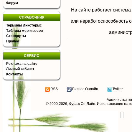
Форум
На сайте работает система
СПРАВОЧНИК
или неработоспособность с
Термины Инкотермс
Таблица мер и весов
aдминистр
Стандарты
Прочее
СЕРВИС
Реклама на сайте
Личный кабинет
Контакты
RSS
Бизнес Онлайн
Twitter
Администрато
© 2000-2026,
Фураж Он-Лайн
. Использование мат