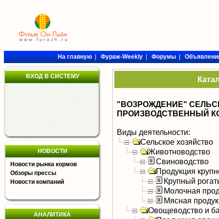
На главную
|
Фураж-Weekly
|
Форумы
|
Объявлени
ВХОД В СИСТЕМУ
Ката
"ВОЗРОЖДЕНИЕ" СЕЛЬ
ПРОИЗВОДСТВЕННЫЙ К
Виды деятельности:
Сельское хозяйство
Животноводство
НОВОСТИ
Свиноводство
Новости рынка кормов
Продукция крупно
Обзоры прессы
Крупный рогат
Новости компаний
Молочная прод
Мясная продук
Овощеводство и б
АНАЛИТИКА