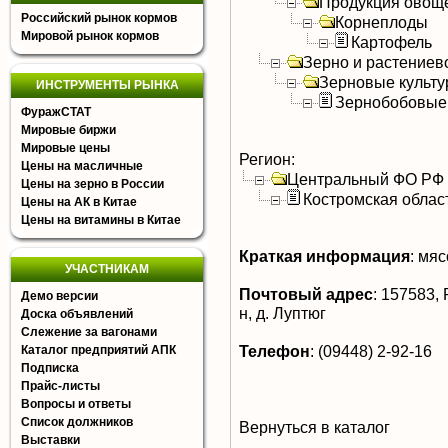
Продукция овощ
Российский рынок кормов
Корнеплоды
Мировой рынок кормов
Картофель
Зерно и растениев
Зерновые культ
ИНСТРУМЕНТЫ РЫНКА
Зернобобовые
ФуражСТАТ
Мировые биржи
Мировые цены
Регион:
Цены на масличные
Центральный ФО РФ
Цены на зерно в России
Костромская облас
Цены на АК в Китае
Цены на витамины в Китае
Краткая информация
:
мясо
УЧАСТНИКАМ
Почтовый адрес
:
157583, 
Демо версии
н, д. Луптюг
Доска объявлений
Слежение за вагонами
Телефон
:
(09448) 2-92-16
Каталог предприятий АПК
Подписка
Прайс-листы
Вопросы и ответы
Список должников
Вернуться в каталог
Выставки