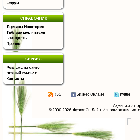
Форум
СПРАВОЧНИК
Термины Инкотермс
Таблица мер и весов
Стандарты
Прочее
СЕРВИС
Реклама на сайте
Личный кабинет
Контакты
RSS
Бизнес Онлайн
Twitter
Администрато
© 2000-2026,
Фураж Он-Лайн
. Использование мат