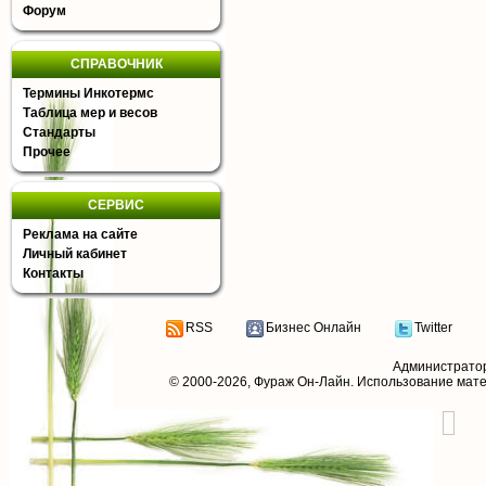
Форум
СПРАВОЧНИК
Термины Инкотермс
Таблица мер и весов
Стандарты
Прочее
СЕРВИС
Реклама на сайте
Личный кабинет
Контакты
RSS
Бизнес Онлайн
Twitter
Администрато
© 2000-2026,
Фураж Он-Лайн
. Использование мат