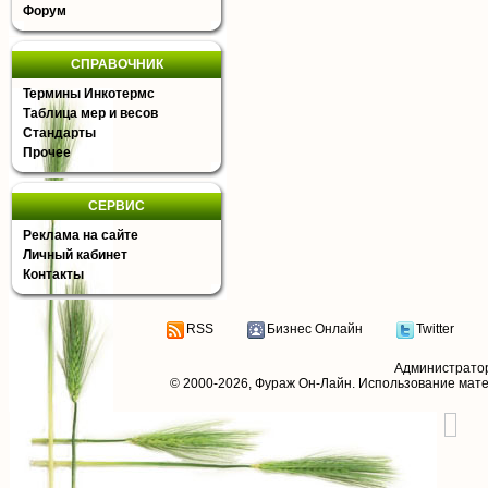
Форум
СПРАВОЧНИК
Термины Инкотермс
Таблица мер и весов
Стандарты
Прочее
СЕРВИС
Реклама на сайте
Личный кабинет
Контакты
RSS
Бизнес Онлайн
Twitter
Администрато
© 2000-2026,
Фураж Он-Лайн
. Использование мат