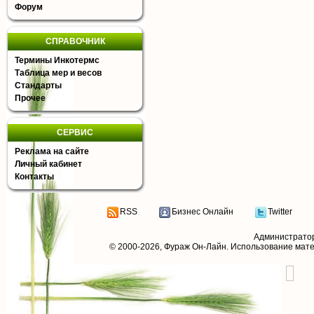
Форум
СПРАВОЧНИК
Термины Инкотермс
Таблица мер и весов
Стандарты
Прочее
СЕРВИС
Реклама на сайте
Личный кабинет
Контакты
RSS
Бизнес Онлайн
Twitter
Администрато
© 2000-2026,
Фураж Он-Лайн
. Использование мат