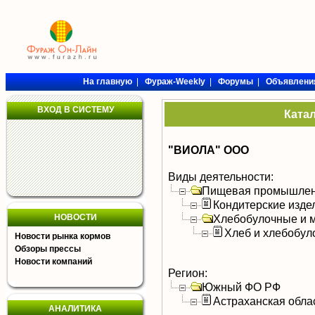
На главную
|
Фураж-Weekly
|
Форумы
|
Объявлени
ВХОД В СИСТЕМУ
Ката
"ВИОЛА" ООО
Виды деятельности:
Пищевая промышлен
Кондитерские изде
НОВОСТИ
Хлебобулочные и м
Хлеб и хлебобул
Новости рынка кормов
Обзоры прессы
Новости компаний
Регион:
Южный ФО РФ
Астраханская обла
АНАЛИТИКА