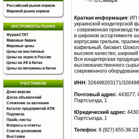
Самара
Российский рынок кормов
Мировой рынок кормов
Краткая информация
:
ИП 
украинской кондитерской ф
ИНСТРУМЕНТЫ РЫНКА
- современная производств
ФуражСТАТ
в широком ассортименте ш
Мировые биржи
корпусами грильяж, пралин
Мировые цены
вафельный, бисквит. Шоко
Цены на масличные
высокое качество, широкий
Цены на зерно в России
Вся кондитерская продукци
Цены на АК в Китае
высококачественного сырья
Цены на витамины в Китае
современного оборудовани
ИНН
:
326498203171/32649
УЧАСТНИКАМ
Демо версии
Почтовый адрес
:
443077, 
Доска объявлений
Партсъезда, 1
Слежение за вагонами
Каталог предприятий АПК
Юридический адрес
:
44307
Подписка
Партсъезда, 1
Прайс-листы
Вопросы и ответы
Телефон
:
8 (927) 655-38-33
Список должников
Выставки