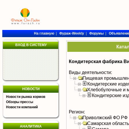
На главную
|
Фураж-Weekly
|
Форумы
|
Объявлени
ВХОД В СИСТЕМУ
Ката
Кондитерская фабрика В
Виды деятельности:
Пищевая промышлен
Кондитерские изде
НОВОСТИ
Хлебобулочные и м
Кондитерские из
Новости рынка кормов
Обзоры прессы
Новости компаний
Регион:
Приволжский ФО РФ
Самарская область
АНАЛИТИКА