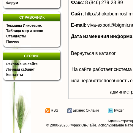
Факс
:
8 (846) 279-28-89
Форум
Сайт:
http://shokobum.rosfirm
СПРАВОЧНИК
E-mail
:
viva-export@bigmir.n
Термины Инкотермс
Таблица мер и весов
Дата изменения информа
Стандарты
Прочее
Вернуться в каталог
СЕРВИС
Реклама на сайте
На сайте работает система
Личный кабинет
Контакты
или неработоспособность с
aдминистр
RSS
Бизнес Онлайн
Twitter
Администрато
© 2000-2026,
Фураж Он-Лайн
. Использование мат