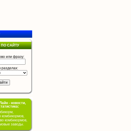
у
 ПО САЙТУ
ово или фразу:
в разделах:
айн - новости,
статистика:
бикорм,
я комбикормов,
во комбикормов,
мовые заводы.