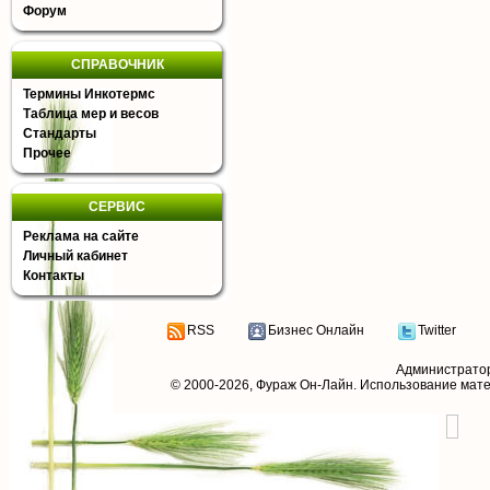
Форум
СПРАВОЧНИК
Термины Инкотермс
Таблица мер и весов
Стандарты
Прочее
СЕРВИС
Реклама на сайте
Личный кабинет
Контакты
RSS
Бизнес Онлайн
Twitter
Администрато
© 2000-2026,
Фураж Он-Лайн
. Использование мат