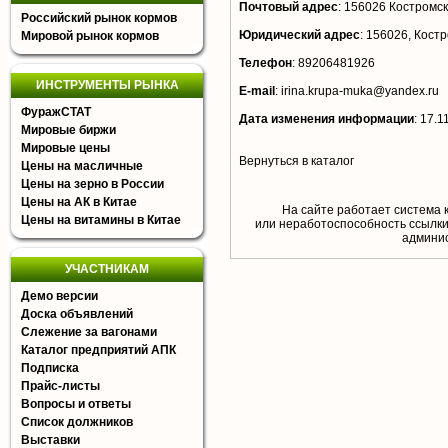
Почтовый адрес
:
156026 Костромска
Российский рынок кормов
Юридический адрес
:
156026, Костро
Мировой рынок кормов
Телефон
:
89206481926
ИНСТРУМЕНТЫ РЫНКА
E-mail
:
irina.krupa-muka@yandex.ru
ФуражСТАТ
Дата изменения информации
:
17.1
Мировые биржи
Мировые цены
Вернуться в каталог
Цены на масличные
Цены на зерно в России
Цены на АК в Китае
На сайте работает система 
Цены на витамины в Китае
или неработоспособность ссылки,
aдминис
УЧАСТНИКАМ
Демо версии
Доска объявлений
Слежение за вагонами
Каталог предприятий АПК
Подписка
Прайс-листы
Вопросы и ответы
Список должников
Выставки