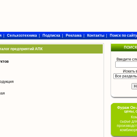
я
|
Сельхозтехника
|
Подписка
|
Реклама
|
Контакты
|
Поиск по сайт
ПОИСК
талог предприятий АПК
Введите сл
уктов
Искать 
одукция
ная
Фураж Он-Л
цены, 
Ком
сырье дл
производст
комбикор