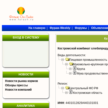
На главную
|
Фураж-Weekly
|
Форумы
|
Объявлени
ВХОД В СИСТЕМУ
Ка
Костромской комбинат хлебопрод
Виды деятельности:
Пищевая промышленность
Мукомольно-крупяная пр
Крупа
Мука продовольствен
НОВОСТИ
Новости рынка кормов
Регион:
Обзоры прессы
Центральный ФО РФ
Новости компаний
Костромская область
ИНН
:
4401012829/440101001
АНАЛИТИКА