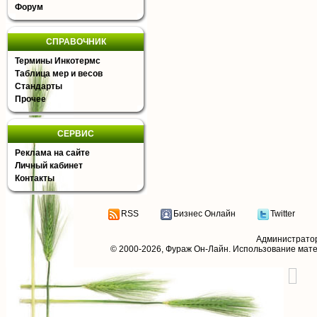
Форум
СПРАВОЧНИК
Термины Инкотермс
Таблица мер и весов
Стандарты
Прочее
СЕРВИС
Реклама на сайте
Личный кабинет
Контакты
RSS
Бизнес Онлайн
Twitter
Администрато
© 2000-2026,
Фураж Он-Лайн
. Использование мат