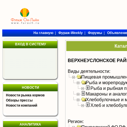
На главную
|
Фураж-Weekly
|
Форумы
|
Объявлени
ВХОД В СИСТЕМУ
Ката
ВЕРХНЕУСЛОНСКОЕ РАЙ
Виды деятельности:
Пищевая промышлен
Рыба и морепроду
НОВОСТИ
Рыба и рыбная п
Макароны и анало
Новости рынка кормов
Хлебобулочные и м
Обзоры прессы
Хлеб и хлебобул
Новости компаний
Регион:
АНАЛИТИКА