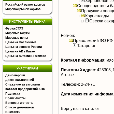
Зернобобовые
Российский рынок кормов
Овощеводство и б
Мировой рынок кормов
Продукция овощ
Корнеплоды
Свекла саха
ИНСТРУМЕНТЫ РЫНКА
ФуражСТАТ
Мировые биржи
Регион:
Мировые цены
Приволжский ФО РФ
Цены на масличные
Татарстан
Цены на зерно в России
Цены на АК в Китае
Цены на витамины в Китае
Краткая информация
:
мясо
УЧАСТНИКАМ
Почтовый адрес
:
423303, Р
Агерзе
Демо версии
Доска объявлений
Телефон
:
2-24-71
Слежение за вагонами
Каталог предприятий АПК
Дата изменения информа
Подписка
Прайс-листы
Вопросы и ответы
Список должников
Вернуться в каталог
Выставки