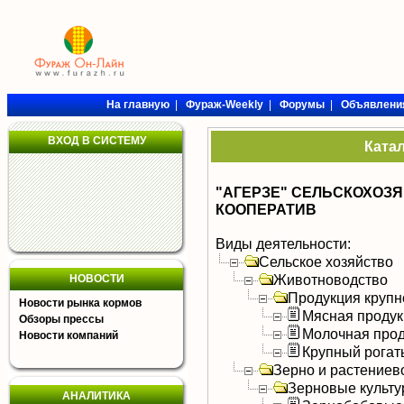
На главную
|
Фураж-Weekly
|
Форумы
|
Объявлени
ВХОД В СИСТЕМУ
Ката
"АГЕРЗЕ" СЕЛЬСКОХО
КООПЕРАТИВ
Виды деятельности:
Сельское хозяйство
Животноводство
НОВОСТИ
Продукция крупно
Новости рынка кормов
Мясная продук
Обзоры прессы
Молочная прод
Новости компаний
Крупный рогат
Зерно и растениев
Зерновые культ
АНАЛИТИКА