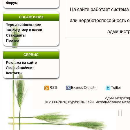
Форум
На сайте работает система
СПРАВОЧНИК
или неработоспособность с
Термины Инкотермс
Таблица мер и весов
aдминистр
Стандарты
Прочее
СЕРВИС
Реклама на сайте
Личный кабинет
Контакты
RSS
Бизнес Онлайн
Twitter
Администрато
© 2000-2026,
Фураж Он-Лайн
. Использование мат