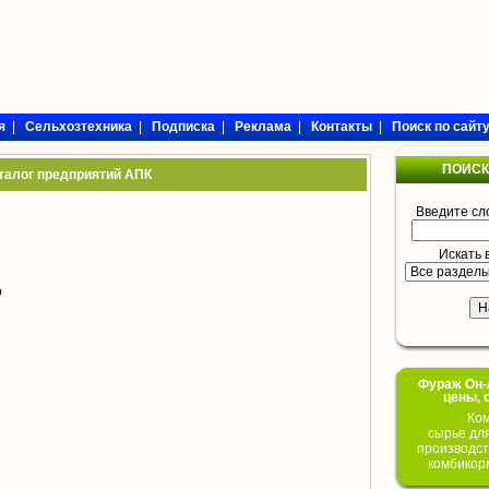
я
|
Сельхозтехника
|
Подписка
|
Реклама
|
Контакты
|
Поиск по сайт
ПОИСК
талог предприятий АПК
Введите сл
Искать 
о
Фураж Он-Л
цены, 
Ком
сырье дл
производст
комбикор