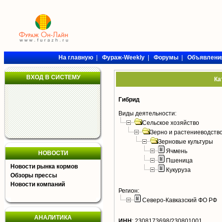
На главную
|
Фураж-Weekly
|
Форумы
|
Объявлени
ВХОД В СИСТЕМУ
Ка
Гибрид
Виды деятельности:
Сельское хозяйство
Зерно и растениеводств
Зерновые культуры
Ячмень
НОВОСТИ
Пшеница
Новости рынка кормов
Кукуруза
Обзоры прессы
Новости компаний
Регион:
Северо-Кавказский ФО РФ
АНАЛИТИКА
ИНН
:
2308173698/230801001