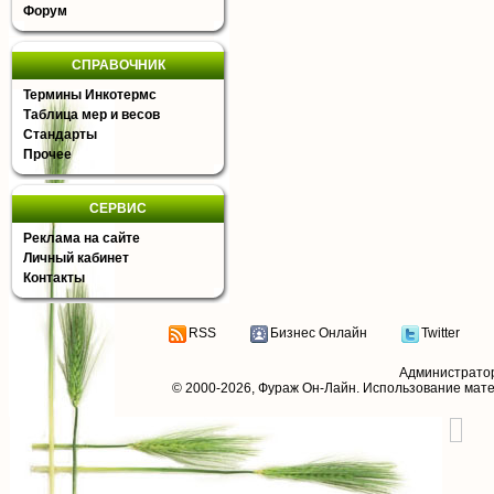
Форум
СПРАВОЧНИК
Термины Инкотермс
Таблица мер и весов
Стандарты
Прочее
СЕРВИС
Реклама на сайте
Личный кабинет
Контакты
RSS
Бизнес Онлайн
Twitter
Администрато
© 2000-2026,
Фураж Он-Лайн
. Использование мат