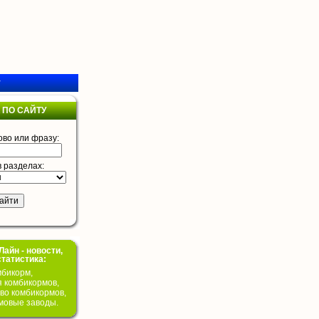
у
 ПО САЙТУ
ово или фразу:
в разделах:
айн - новости,
статистика:
бикорм,
я комбикормов,
во комбикормов,
мовые заводы.