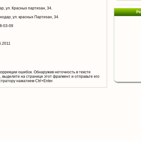
р, ул. Красных партизан, 34.
Ре
нодар, ул. красных Партизан, 34.
8-03-09
6.2011
коррекции ошибок. Обнаружив неточность в тексте
 выделите на странице этот фрагмент и отправьте его
тратору нажатием Ctrl+Enter.