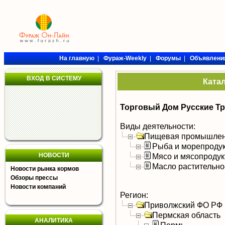
На главную
|
Фураж-Weekly
|
Форумы
|
Объявлени
ВХОД В СИСТЕМУ
Ката
Торговый Дом Русские Т
Виды деятельности:
Пищевая промышлен
Рыба и морепроду
НОВОСТИ
Мясо и мясопроду
Масло растительно
Новости рынка кормов
Обзоры прессы
Новости компаний
Регион:
Приволжский ФО РФ
Пермская область
АНАЛИТИКА