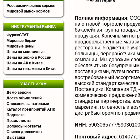
Пермь
Российский рынок кормов
Мировой рынок кормов
Полная информация
:
ООО 
на оптовой торговле продук
ИНСТРУМЕНТЫ РЫНКА
бакалейная группа товара
ФуражСТАТ
продукция. Конечными потр
Мировые биржи
продовольственные магазин
Мировые цены
рестораны, бюджетные учре
Цены на масличные
больницы, переработчики м
Цены на зерно в России
компании. Мы дорожим свои
Цены на АК в Китае
обеспечить их безупречным
Цены на витамины в Китае
поставщиками, путем посто
востребованный ассортимен
высокий стандарт качества
УЧАСТНИКАМ
Поставщики! Компания ТД 
Демо версии
коммерческих предложений,
Доска объявлений
стандарты партнерства, вл
Слежение за вагонами
маркетинг, готовность и в
Каталог предприятий АПК
дистрибьютором по продви
Подписка
Прайс-листы
ИНН
:
5903065777/5903010
Вопросы и ответы
Список должников
Почтовый адрес
:
614077, г
Выставки