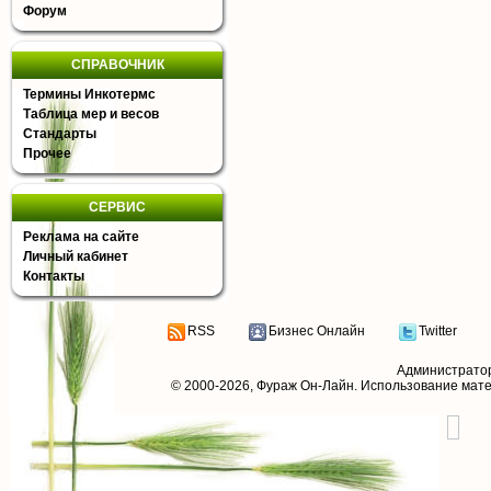
Форум
СПРАВОЧНИК
Термины Инкотермс
Таблица мер и весов
Стандарты
Прочее
СЕРВИС
Реклама на сайте
Личный кабинет
Контакты
RSS
Бизнес Онлайн
Twitter
Администрато
© 2000-2026,
Фураж Он-Лайн
. Использование мат