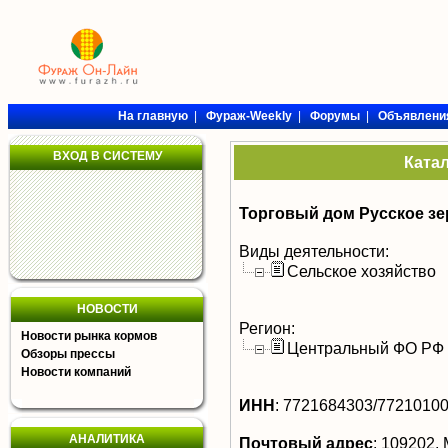
На главную
|
Фураж-Weekly
|
Форумы
|
Объявлени
ВХОД В СИСТЕМУ
Ката
Торговый дом Русское зе
Виды деятельности:
Сельское хозяйство
НОВОСТИ
Регион:
Новости рынка кормов
Центральный ФО РФ
Обзоры прессы
Новости компаний
ИНН
:
7721684303/7721010
АНАЛИТИКА
Почтовый адрес
:
109202, М