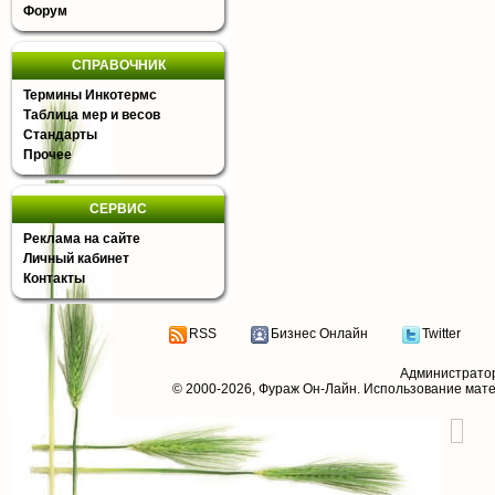
Форум
СПРАВОЧНИК
Термины Инкотермс
Таблица мер и весов
Стандарты
Прочее
СЕРВИС
Реклама на сайте
Личный кабинет
Контакты
RSS
Бизнес Онлайн
Twitter
Администрато
© 2000-2026,
Фураж Он-Лайн
. Использование мат