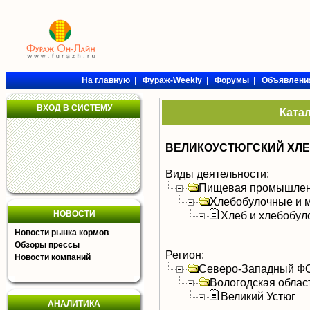
На главную
|
Фураж-Weekly
|
Форумы
|
Объявлени
ВХОД В СИСТЕМУ
Ката
ВЕЛИКОУСТЮГСКИЙ ХЛЕБ
Виды деятельности:
Пищевая промышлен
Хлебобулочные и м
НОВОСТИ
Хлеб и хлебобул
Новости рынка кормов
Обзоры прессы
Регион:
Новости компаний
Северо-Западный Ф
Вологодская облас
Великий Устюг
АНАЛИТИКА