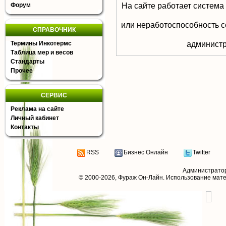
На сайте работает система
Форум
или неработоспособность с
СПРАВОЧНИК
aдминистр
Термины Инкотермс
Таблица мер и весов
Стандарты
Прочее
СЕРВИС
Реклама на сайте
Личный кабинет
Контакты
RSS
Бизнес Онлайн
Twitter
Администрато
© 2000-2026,
Фураж Он-Лайн
. Использование мат