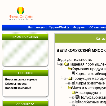
На главную
|
Фураж-Weekly
|
Форумы
|
Объявлени
ВХОД В СИСТЕМУ
Ката
ВЕЛИКОЛУКСКИЙ МЯСОК
Виды деятельности:
Пищевая промышлен
Кормовая продукц
НОВОСТИ
Корма и комбико
Продукция маргар
Новости рынка кормов
Жиры животные
Обзоры прессы
Мясо и мясопроду
Новости компаний
Мясопродукты
Полуфабрикат
Колбасные изд
АНАЛИТИКА