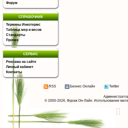
Форум
СПРАВОЧНИК
Термины Инкотермс
Таблица мер и весов
Стандарты
Прочее
СЕРВИС
Реклама на сайте
Личный кабинет
Контакты
RSS
Бизнес Онлайн
Twitter
Администрато
© 2000-2026,
Фураж Он-Лайн
. Использование мат