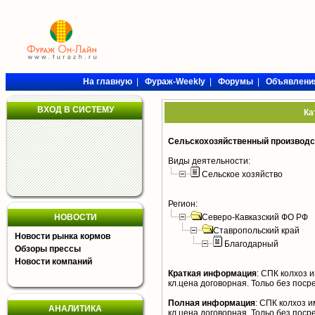
На главную
|
Фураж-Weekly
|
Форумы
|
Объявлени
ВХОД В СИСТЕМУ
Ка
Сельскохозяйственный производст
Виды деятельности:
Сельское хозяйство
Регион:
НОВОСТИ
Северо-Кавказский ФО РФ
Ставропольский край
Новости рынка кормов
Благодарный
Обзоры прессы
Новости компаний
Краткая информация
:
СПК колхоз и
кл.цена договорная. Тольо без поср
Полная информация
:
СПК колхоз им
АНАЛИТИКА
кл.цена договорная. Тольо без поср