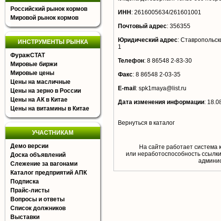
Российский рынок кормов
ИНН
:
2616005634/261601001
Мировой рынок кормов
Почтовый адрес
:
356355
Юридический адрес
:
Ставропольски
ИНСТРУМЕНТЫ РЫНКА
1
ФуражСТАТ
Телефон
:
8 86548 2-83-30
Мировые биржи
Мировые цены
Факс
:
8 86548 2-03-35
Цены на масличные
E-mail
:
spk1maya@list.ru
Цены на зерно в России
Цены на АК в Китае
Дата изменения информации
:
18.0
Цены на витамины в Китае
Вернуться в каталог
УЧАСТНИКАМ
Демо версии
На сайте работает система 
или неработоспособность ссылки,
Доска объявлений
aдминис
Слежение за вагонами
Каталог предприятий АПК
Подписка
Прайс-листы
Вопросы и ответы
Список должников
Выставки