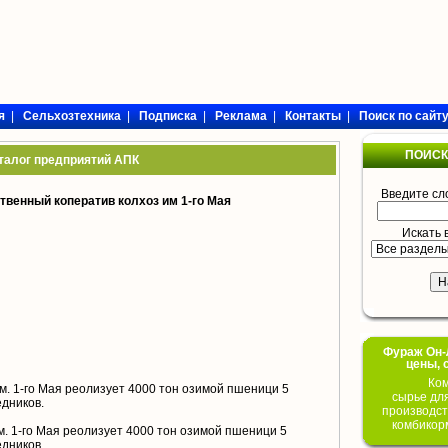
я
|
Сельхозтехника
|
Подписка
|
Реклама
|
Контакты
|
Поиск по сайт
ПОИСК
талог предприятий АПК
Введите сл
венный коператив колхоз им 1-го Мая
Искать 
Фураж Он-Л
цены, 
Ком
м. 1-го Мая реолизует 4000 тон озимой пшеници 5
сырье дл
едников.
производст
комбикор
. 1-го Мая реолизует 4000 тон озимой пшеници 5
едников.