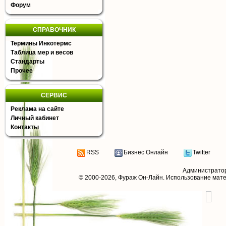
Форум
СПРАВОЧНИК
Термины Инкотермс
Таблица мер и весов
Стандарты
Прочее
СЕРВИС
Реклама на сайте
Личный кабинет
Контакты
RSS
Бизнес Онлайн
Twitter
Администрато
© 2000-2026,
Фураж Он-Лайн
. Использование мат