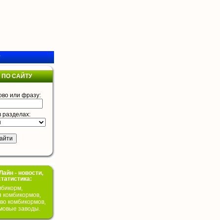
у
 ПО САЙТУ
ово или фразу:
в разделах:
айн - новости,
статистика:
бикорм,
я комбикормов,
во комбикормов,
мовые заводы.