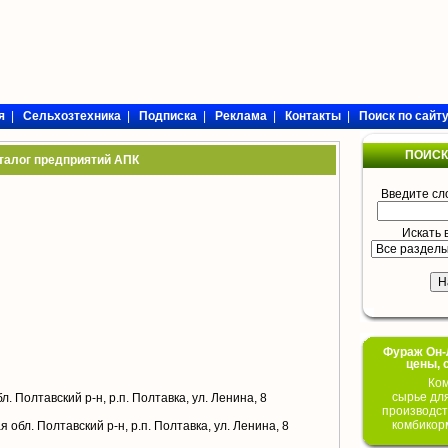
я
|
Сельхозтехника
|
Подписка
|
Реклама
|
Контакты
|
Поиск по сайт
ПОИСК
талог предприятий АПК
Введите сл
Искать 
Фураж Он-Л
цены, 
Ком
сырье дл
. Полтавский р-н, р.п. Полтавка, ул. Ленина, 8
производст
комбикор
 обл. Полтавский р-н, р.п. Полтавка, ул. Ленина, 8