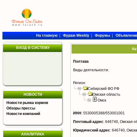
На главную
|
Фураж-Weekly
|
Форумы
|
Объявлени
ВХОД В СИСТЕМУ
Ка
Полтава
Виды деятельности:
Регион:
Сибирский ФО РФ
НОВОСТИ
Омская область
Омск
Новости рынка кормов
Обзоры прессы
ИНН
:
5530005388/553001001
Новости компаний
Почтовый адрес
:
646740, Омская обл
Юридический адрес
:
646740, Омская
АНАЛИТИКА