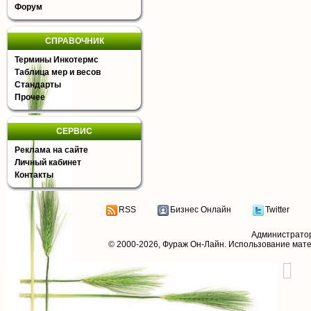
Форум
СПРАВОЧНИК
Термины Инкотермс
Таблица мер и весов
Стандарты
Прочее
СЕРВИС
Реклама на сайте
Личный кабинет
Контакты
RSS
Бизнес Онлайн
Twitter
Администрато
© 2000-2026,
Фураж Он-Лайн
. Использование мат