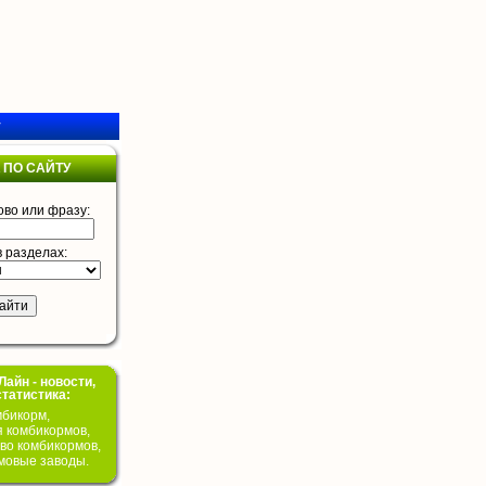
у
 ПО САЙТУ
ово или фразу:
в разделах:
айн - новости,
статистика:
бикорм,
я комбикормов,
во комбикормов,
мовые заводы.