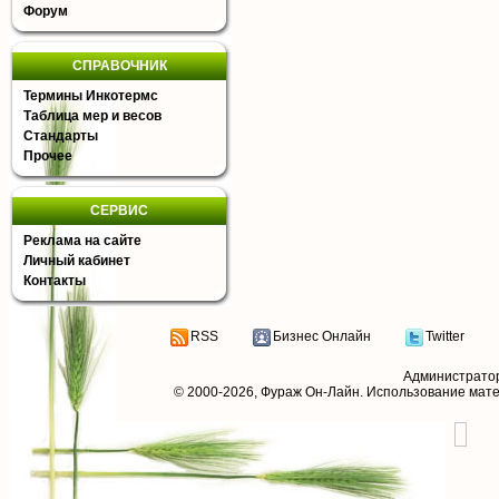
Форум
СПРАВОЧНИК
Термины Инкотермс
Таблица мер и весов
Стандарты
Прочее
СЕРВИС
Реклама на сайте
Личный кабинет
Контакты
RSS
Бизнес Онлайн
Twitter
Администрато
© 2000-2026,
Фураж Он-Лайн
. Использование мат