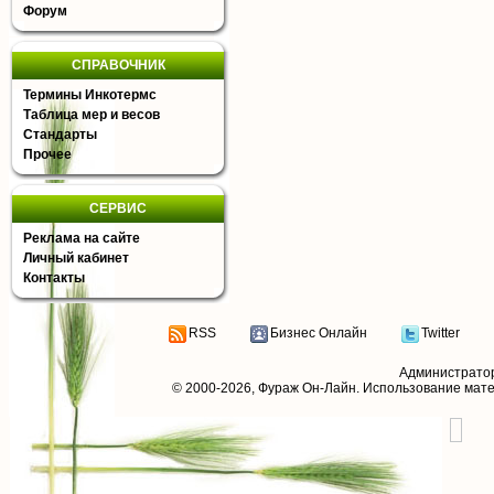
Форум
СПРАВОЧНИК
Термины Инкотермс
Таблица мер и весов
Стандарты
Прочее
СЕРВИС
Реклама на сайте
Личный кабинет
Контакты
RSS
Бизнес Онлайн
Twitter
Администрато
© 2000-2026,
Фураж Он-Лайн
. Использование мат