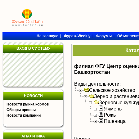
На главную
|
Фураж-Weekly
|
Форумы
|
Объявлени
ВХОД В СИСТЕМУ
Ката
филиал ФГУ Центр оценки
Башкортостан
Виды деятельности:
Сельское хозяйство
Зерно и растениев
НОВОСТИ
Зерновые культ
Новости рынка кормов
Ячмень
Обзоры прессы
Рожь
Новости компаний
Пшеница
АНАЛИТИКА
Регион: