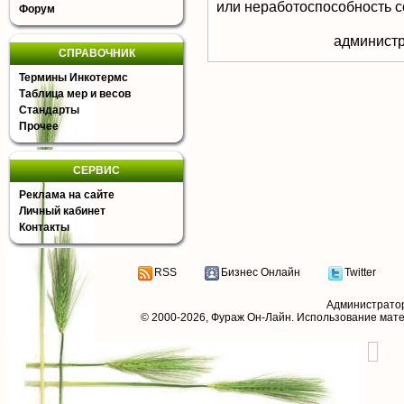
или неработоспособность с
Форум
aдминистр
СПРАВОЧНИК
Термины Инкотермс
Таблица мер и весов
Стандарты
Прочее
СЕРВИС
Реклама на сайте
Личный кабинет
Контакты
RSS
Бизнес Онлайн
Twitter
Администрато
© 2000-2026,
Фураж Он-Лайн
. Использование мат