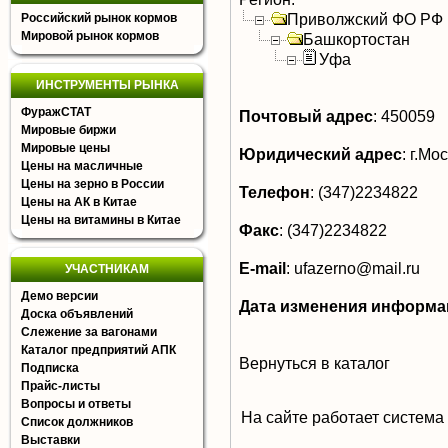
Приволжский ФО РФ
Российский рынок кормов
Мировой рынок кормов
Башкортостан
Уфа
ИНСТРУМЕНТЫ РЫНКА
ФуражСТАТ
Почтовый адрес
:
450059
Мировые биржи
Мировые цены
Юридический адрес
:
г.Мос
Цены на масличные
Цены на зерно в России
Телефон
:
(347)2234822
Цены на АК в Китае
Цены на витамины в Китае
Факс
:
(347)2234822
E-mail
:
ufazerno@mail.ru
УЧАСТНИКАМ
Демо версии
Дата изменения информа
Доска объявлений
Слежение за вагонами
Каталог предприятий АПК
Вернуться в каталог
Подписка
Прайс-листы
Вопросы и ответы
На сайте работает система
Список должников
Выставки