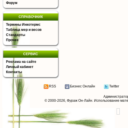
Форум
СПРАВОЧНИК
Термины Инкотермс
Таблица мер и весов
Стандарты
Прочее
СЕРВИС
Реклама на сайте
Личный кабинет
Контакты
RSS
Бизнес Онлайн
Twitter
Администрато
© 2000-2026,
Фураж Он-Лайн
. Использование мат