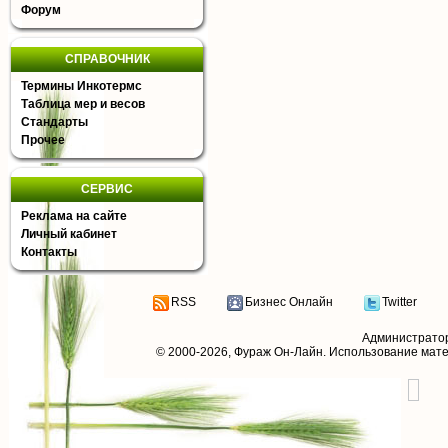
Форум
СПРАВОЧНИК
Термины Инкотермс
Таблица мер и весов
Стандарты
Прочее
СЕРВИС
Реклама на сайте
Личный кабинет
Контакты
RSS
Бизнес Онлайн
Twitter
Администрато
© 2000-2026,
Фураж Он-Лайн
. Использование мат