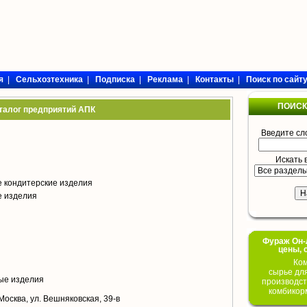
я
|
Сельхозтехника
|
Подписка
|
Реклама
|
Контакты
|
Поиск по сайт
ПОИСК
талог предприятий АПК
Введите сл
Искать 
 кондитерские изделия
е изделия
Фураж Он-Л
цены, 
Ком
сырье дл
ые изделия
производст
комбикор
 Москва, ул. Вешняковская, 39-в