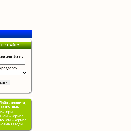
у
 ПО САЙТУ
ово или фразу:
в разделах:
айн - новости,
статистика:
бикорм,
я комбикормов,
во комбикормов,
мовые заводы.