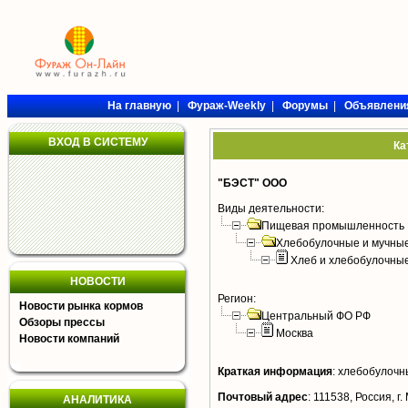
На главную
|
Фураж-Weekly
|
Форумы
|
Объявлени
ВХОД В СИСТЕМУ
Ка
"БЭСТ" ООО
Виды деятельности:
Пищевая промышленность
Хлебобулочные и мучные
Хлеб и хлебобулочны
НОВОСТИ
Регион:
Новости рынка кормов
Центральный ФО РФ
Обзоры прессы
Москва
Новости компаний
Краткая информация
:
хлебобулочн
Почтовый адрес
:
111538, Россия, г.
АНАЛИТИКА