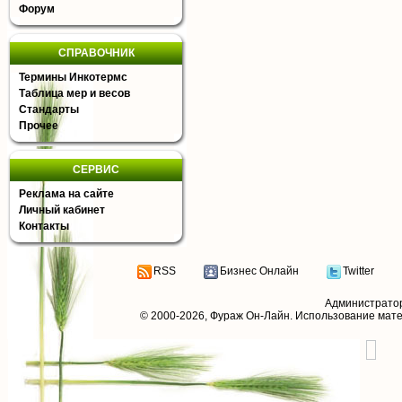
Форум
СПРАВОЧНИК
Термины Инкотермс
Таблица мер и весов
Стандарты
Прочее
СЕРВИС
Реклама на сайте
Личный кабинет
Контакты
RSS
Бизнес Онлайн
Twitter
Администрато
© 2000-2026,
Фураж Он-Лайн
. Использование мат