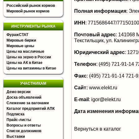
Российский рынок кормов
Полная информация
:
Элек
Мировой рынок кормов
ИНН
:
7715686447/7715010
ИНСТРУМЕНТЫ РЫНКА
Почтовый адрес
:
141068 Мо
ФуражСТАТ
Текстильщик, ул. Калинингр
Мировые биржи
Мировые цены
Цены на масличные
Юридический адрес
:
12710
Цены на зерно в России
Цены на АК в Китае
Телефон
:
(495) 721-91-14 7
Цены на витамины в Китае
Факс
:
(495) 721-91-14 721-9
УЧАСТНИКАМ
Сайт:
www.elekt.ru
Демо версии
Доска объявлений
E-mail
:
igor@elekt.ru
Слежение за вагонами
Каталог предприятий АПК
Дата изменения информа
Подписка
Прайс-листы
Вопросы и ответы
Вернуться в каталог
Список должников
Выставки