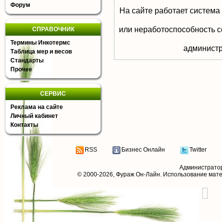
Форум
На сайте работает система
или неработоспособность с
СПРАВОЧНИК
Термины Инкотермс
aдминистр
Таблица мер и весов
Стандарты
Прочее
СЕРВИС
Реклама на сайте
Личный кабинет
Контакты
RSS
Бизнес Онлайн
Twitter
Администрато
© 2000-2026,
Фураж Он-Лайн
. Использование мат