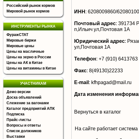
Российский рынок кормов
ИНН
:
6208009860/6208010
Мировой рынок кормов
Почтовый адрес
:
391734 Р
ИНСТРУМЕНТЫ РЫНКА
п,Ильич ул,Почтовая 1А
ФуражСТАТ
Мировые биржи
Юридический адрес
:
Рязан
Мировые цены
ул,Почтовая 1А
Цены на масличные
Цены на зерно в России
Телефон
:
+7 (910) 6413763
Цены на АК в Китае
Цены на витамины в Китае
Факс
:
8(49130)22233
E-mail
:
kfhpagad@mail.ru
УЧАСТНИКАМ
Демо версии
Дата изменения информа
Доска объявлений
Слежение за вагонами
Каталог предприятий АПК
Вернуться в каталог
Подписка
Прайс-листы
Вопросы и ответы
На сайте работает система
Список должников
Выставки