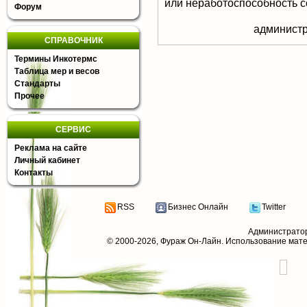
или неработоспособность с
Форум
aдминистр
СПРАВОЧНИК
Термины Инкотермс
Таблица мер и весов
Стандарты
Прочее
СЕРВИС
Реклама на сайте
Личный кабинет
Контакты
RSS
Бизнес Онлайн
Twitter
Администрато
© 2000-2026,
Фураж Он-Лайн
. Использование мат