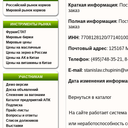
Краткая информация
:
Пост
Российский рынок кормов
заказ
Мировой рынок кормов
Полная информация
:
Пост
ИНСТРУМЕНТЫ РЫНКА
заказ
ФуражСТАТ
ИНН
:
7708128120/7714010
Мировые биржи
Мировые цены
Цены на масличные
Почтовый адрес
:
125167 М
Цены на зерно в России
Цены на АК в Китае
Телефон
:
(495)748-35-21, 8
Цены на витамины в Китае
E-mail
:
stanislav.chupinin@v
УЧАСТНИКАМ
Дата изменения информа
Демо версии
Доска объявлений
Слежение за вагонами
Вернуться в каталог
Каталог предприятий АПК
Подписка
Прайс-листы
На сайте работает система
Вопросы и ответы
Список должников
или неработоспособность с
Выставки