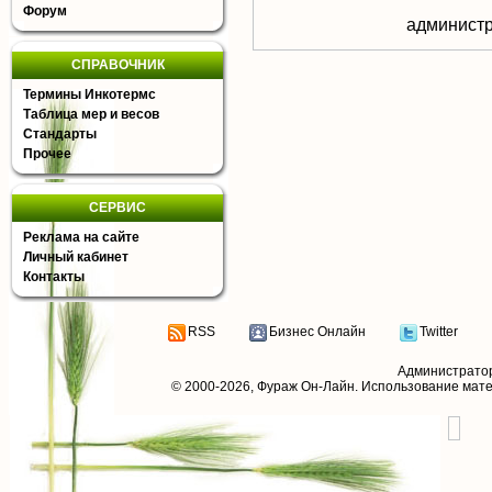
Форум
aдминистр
СПРАВОЧНИК
Термины Инкотермс
Таблица мер и весов
Стандарты
Прочее
СЕРВИС
Реклама на сайте
Личный кабинет
Контакты
RSS
Бизнес Онлайн
Twitter
Администрато
© 2000-2026,
Фураж Он-Лайн
. Использование мат