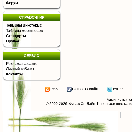
Форум
СПРАВОЧНИК
Термины Инкотермс
Таблица мер и весов
Стандарты
Прочее
СЕРВИС
Реклама на сайте
Личный кабинет
Контакты
RSS
Бизнес Онлайн
Twitter
Администрато
© 2000-2026,
Фураж Он-Лайн
. Использование мат