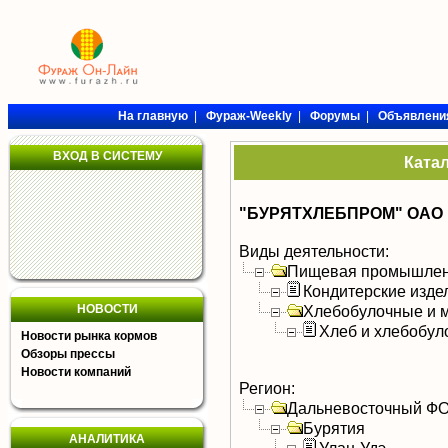
На главную
|
Фураж-Weekly
|
Форумы
|
Объявлени
ВХОД В СИСТЕМУ
Ката
"БУРЯТХЛЕБПРОМ" ОАО
Виды деятельности:
Пищевая промышлен
Кондитерские изде
НОВОСТИ
Хлебобулочные и м
Хлеб и хлебобул
Новости рынка кормов
Обзоры прессы
Новости компаний
Регион:
Дальневосточный Ф
Бурятия
АНАЛИТИКА