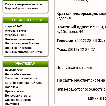
Улан-Удэ
Российский рынок кормов
Мировой рынок кормов
Краткая информация
:
хлеб
изделия
ИНСТРУМЕНТЫ РЫНКА
ФуражСТАТ
Почтовый адрес
:
670010, Р
Мировые биржи
Куйбышева, 44
Мировые цены
Цены на масличные
Телефон
:
(3012) 22-28-35, (
Цены на зерно в России
Цены на АК в Китае
Факс
:
(3012) 22-27-27
Цены на витамины в Китае
УЧАСТНИКАМ
Вернуться в каталог
Демо версии
Доска объявлений
Слежение за вагонами
На сайте работает система
Каталог предприятий АПК
Подписка
или неработоспособность с
Прайс-листы
Вопросы и ответы
aдминистр
Список должников
Выставки