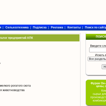
я
|
Сельхозтехника
|
Подписка
|
Реклама
|
Контакты
|
Поиск по сайт
ПОИСК
талог предприятий АПК
Введите сл
Искать 
о
Фураж Он-Л
мелкого рогатого скота
цены, 
я животноводства
Ком
сырье дл
производст
комбикор