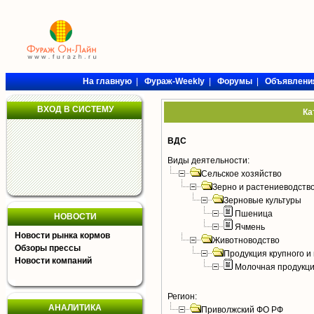
На главную
|
Фураж-Weekly
|
Форумы
|
Объявлени
ВХОД В СИСТЕМУ
Ка
ВДС
Виды деятельности:
Сельское хозяйство
Зерно и растениеводств
Зерновые культуры
Пшеница
НОВОСТИ
Ячмень
Новости рынка кормов
Животноводство
Обзоры прессы
Продукция крупного и 
Новости компаний
Молочная продукци
Регион:
АНАЛИТИКА
Приволжский ФО РФ