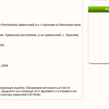
Ре
 Республика Цивильский р-н с.Чурачики ул.Мелиораторов
я, Чувашская республика, р-он Цивильский, с. Чурачики,
0291
1.2008
коррекции ошибок. Обнаружив неточность в тексте
 выделите на странице этот фрагмент и отправьте его
тратору нажатием Ctrl+Enter.