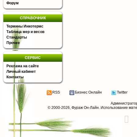
Форум
СПРАВОЧНИК
Термины Инкотермс
Таблица мер и весов
Стандарты
Прочее
СЕРВИС
Реклама на сайте
Личный кабинет
Контакты
RSS
Бизнес Онлайн
Twitter
Администрато
© 2000-2026,
Фураж Он-Лайн
. Использование мат