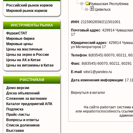
Чувашская Республика
Российский рынок кормов
Цивильск
Мировой рынок кормов
ИНН
:
2115902658/211501001
ИНСТРУМЕНТЫ РЫНКА
Почтовый адрес
:
429914 Чувашская
ФуражСТАТ
17
Мировые биржи
Юридический адрес
:
429914 Чуваши
Мировые цены
ул Мелиораторов 17
Цены на масличные
Цены на зерно в России
Телефон
:
8(83545) 60070, 60211, 6
Цены на АК в Китае
Факс
:
8(83545) 60070, 60211, 60291
Цены на витамины в Китае
E-mail
:
vdsr1@yandex.ru
УЧАСТНИКАМ
Дата изменения информации
:
17.1
Демо версии
Вернуться в каталог
Доска объявлений
Слежение за вагонами
Каталог предприятий АПК
На сайте работает система 
Подписка
или неработоспособность ссылки,
Прайс-листы
aдминис
Вопросы и ответы
Список должников
Выставки