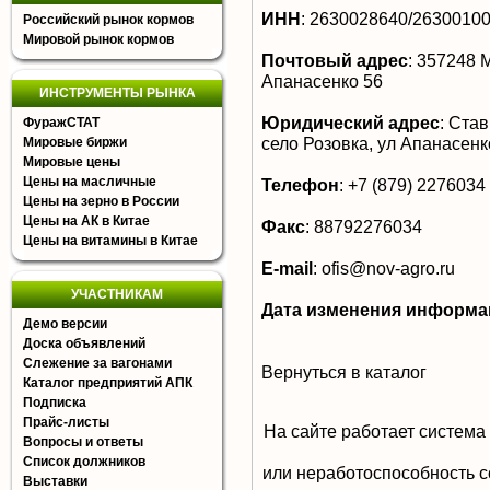
ИНН
:
2630028640/2630010
Российский рынок кормов
Мировой рынок кормов
Почтовый адрес
:
357248 М
Апанасенко 56
ИНСТРУМЕНТЫ РЫНКА
Юридический адрес
:
Ставр
ФуражСТАТ
село Розовка, ул Апанасенко
Мировые биржи
Мировые цены
Цены на масличные
Телефон
:
+7 (879) 2276034
Цены на зерно в России
Цены на АК в Китае
Факс
:
88792276034
Цены на витамины в Китае
E-mail
:
ofis@nov-agro.ru
УЧАСТНИКАМ
Дата изменения информа
Демо версии
Доска объявлений
Слежение за вагонами
Вернуться в каталог
Каталог предприятий АПК
Подписка
Прайс-листы
На сайте работает система
Вопросы и ответы
Список должников
или неработоспособность с
Выставки