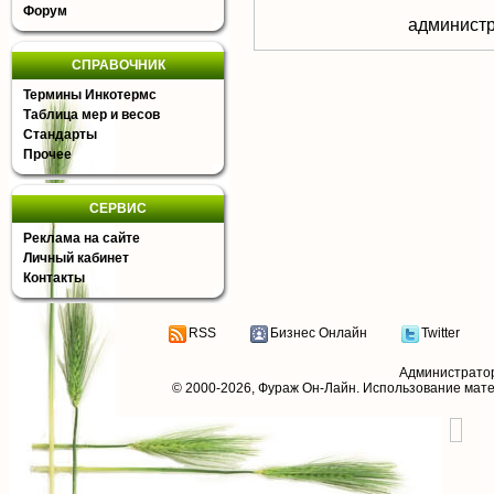
Форум
aдминистр
СПРАВОЧНИК
Термины Инкотермс
Таблица мер и весов
Стандарты
Прочее
СЕРВИС
Реклама на сайте
Личный кабинет
Контакты
RSS
Бизнес Онлайн
Twitter
Администрато
© 2000-2026,
Фураж Он-Лайн
. Использование мат