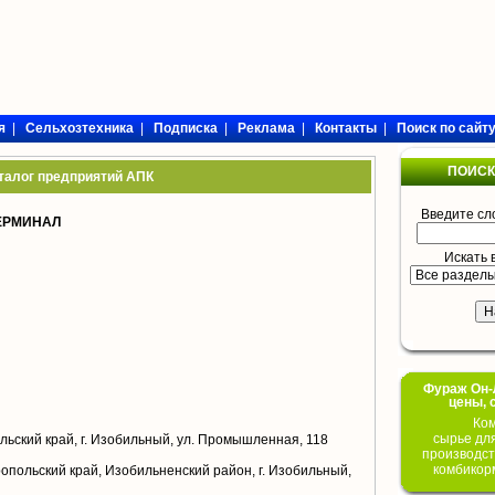
я
|
Сельхозтехника
|
Подписка
|
Реклама
|
Контакты
|
Поиск по сайт
ПОИСК
талог предприятий АПК
Введите сл
ЕРМИНАЛ
Искать 
Фураж Он-Л
цены, 
Ком
сырье дл
ьский край, г. Изобильный, ул. Промышленная, 118
производст
комбикор
опольский край, Изобильненский район, г. Изобильный,