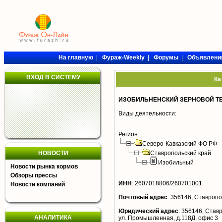
На главную
|
Фураж-Weekly
|
Форумы
|
Объявлени
ВХОД В СИСТЕМУ
Ка
ИЗОБИЛЬНЕНСКИЙ ЗЕРНОВОЙ Т
Виды деятельности:
Регион:
Северо-Кавказский ФО РФ
НОВОСТИ
Ставропольский край
Изобильный
Новости рынка кормов
Обзоры прессы
ИНН
:
2607018806/260701001
Новости компаний
Почтовый адрес
:
356146, Ставропол
Юридический адрес
:
356146, Ставр
АНАЛИТИКА
ул. Промышленная, д.118Д, офис 3