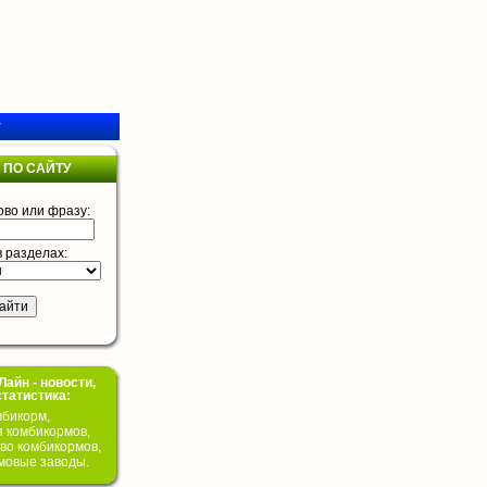
у
 ПО САЙТУ
ово или фразу:
в разделах:
айн - новости,
статистика:
бикорм,
я комбикормов,
во комбикормов,
мовые заводы.