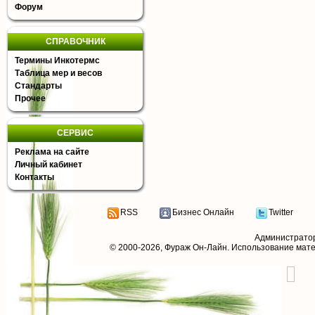
Форум
СПРАВОЧНИК
Термины Инкотермс
Таблица мер и весов
Стандарты
Прочее
СЕРВИС
Реклама на сайте
Личный кабинет
Контакты
RSS
Бизнес Онлайн
Twitter
Администрато
© 2000-2026,
Фураж Он-Лайн
. Использование мат