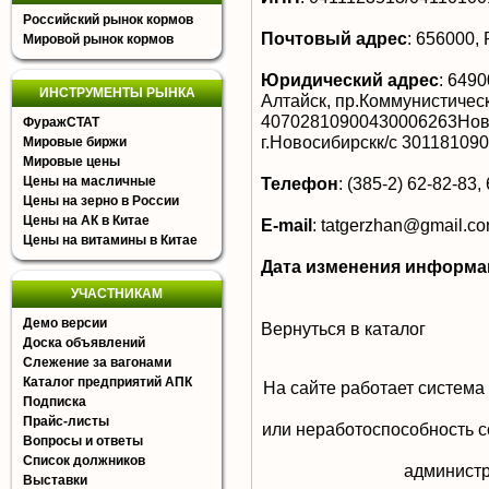
Российский рынок кормов
Почтовый адрес
:
656000, Р
Мировой рынок кормов
Юридический адрес
:
64900
ИНСТРУМЕНТЫ РЫНКА
Алтайск, пр.Коммунистическ
40702810900430006263Но
ФуражСТАТ
г.Новосибирскк/с 3011810
Мировые биржи
Мировые цены
Цены на масличные
Телефон
:
(385-2) 62-82-83,
Цены на зерно в России
Цены на АК в Китае
E-mail
:
tatgerzhan@gmail.c
Цены на витамины в Китае
Дата изменения информа
УЧАСТНИКАМ
Демо версии
Вернуться в каталог
Доска объявлений
Слежение за вагонами
Каталог предприятий АПК
На сайте работает система
Подписка
Прайс-листы
или неработоспособность с
Вопросы и ответы
Список должников
aдминистр
Выставки