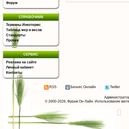
Форум
СПРАВОЧНИК
Термины Инкотермс
Таблица мер и весов
Стандарты
Прочее
СЕРВИС
Реклама на сайте
Личный кабинет
Контакты
RSS
Бизнес Онлайн
Twitter
Администрато
© 2000-2026,
Фураж Он-Лайн
. Использование мат