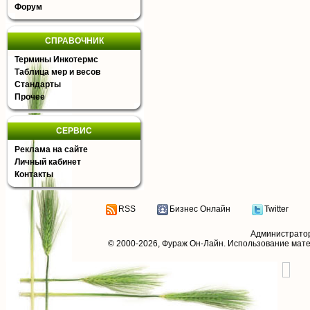
Форум
СПРАВОЧНИК
Термины Инкотермс
Таблица мер и весов
Стандарты
Прочее
СЕРВИС
Реклама на сайте
Личный кабинет
Контакты
RSS
Бизнес Онлайн
Twitter
Администрато
© 2000-2026,
Фураж Он-Лайн
. Использование мат