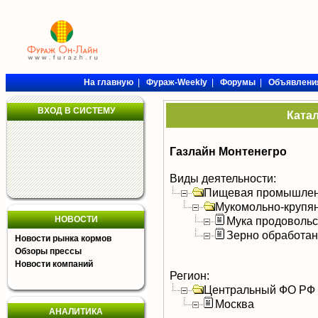
На главную
|
Фураж-Weekly
|
Форумы
|
Объявлени
ВХОД В СИСТЕМУ
Ката
Газлайн Монтенегро
Виды деятельности:
Пищевая промышлен
Мукомольно-крупя
НОВОСТИ
Мука продоволь
Зерно обработа
Новости рынка кормов
Обзоры прессы
Новости компаний
Регион:
Центральный ФО РФ
Москва
АНАЛИТИКА